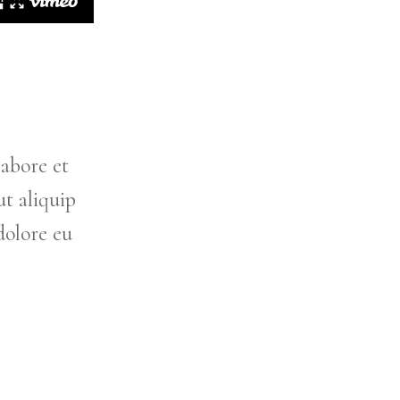
labore et
t aliquip
dolore eu