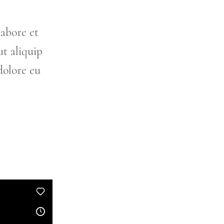
labore et
t aliquip
dolore eu