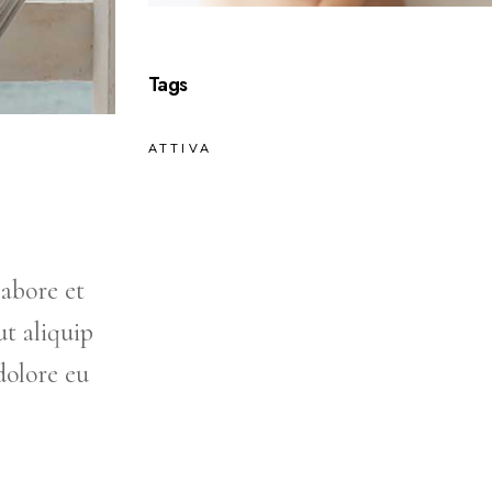
Tags
ATTIVA
labore et
t aliquip
dolore eu