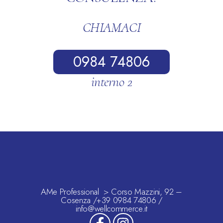
CHIAMACI
0984 74806
interno 2
AMe Professional > Corso Mazzini, 92 –
Cosenza /+39 0984 74806 /
info@wellcommerce.it