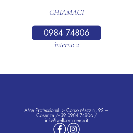
CHIAMACI
0984 74806
interno 2
AMe Professional > Corso Mazzini, 92 –
Cosenza /+39 0984 74806 /
info@wellcommerce.it