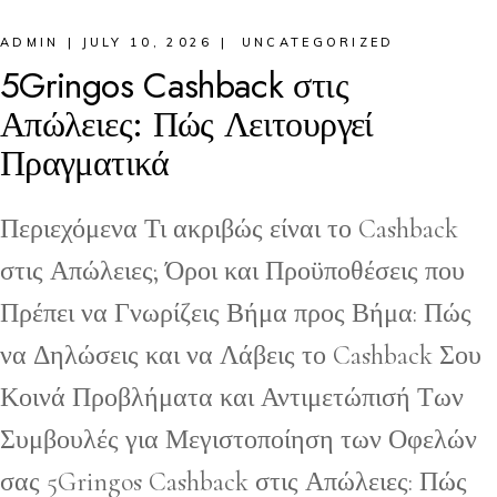
ADMIN
JULY 10, 2026
UNCATEGORIZED
5Gringos Cashback στις
Απώλειες: Πώς Λειτουργεί
Πραγματικά
Περιεχόμενα Τι ακριβώς είναι το Cashback
στις Απώλειες; Όροι και Προϋποθέσεις που
Πρέπει να Γνωρίζεις Βήμα προς Βήμα: Πώς
να Δηλώσεις και να Λάβεις το Cashback Σου
Κοινά Προβλήματα και Αντιμετώπισή Των
Συμβουλές για Μεγιστοποίηση των Οφελών
σας 5Gringos Cashback στις Απώλειες: Πώς