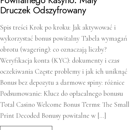
Powitalnego Kasyno: Mały
Druczek Odszyfrowany
Spis treści Krok po kroku: Jak aktywować i
wykorzystać bonus powitalny Tabela wymagań
obrotu (wagering): co oznaczają liczby?
Weryfikacja konta (KYC): dokumenty i czas
oczekiwania Częste problemy i jak ich uniknąć
Bonus bez depozytu a darmowe spiny: różnice
Podsumowanie: Klucz do opłacalnego bonusu
Total Casino Welcome Bonus Terms: The Small
Print Decoded Bonusy powitalne w […]