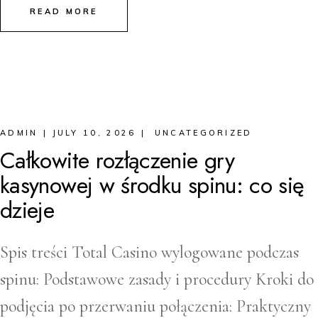
READ MORE
ADMIN
JULY 10, 2026
UNCATEGORIZED
Całkowite rozłączenie gry
kasynowej w środku spinu: co się
dzieje
Spis treści Total Casino wylogowane podczas
spinu: Podstawowe zasady i procedury Kroki do
podjęcia po przerwaniu połączenia: Praktyczny