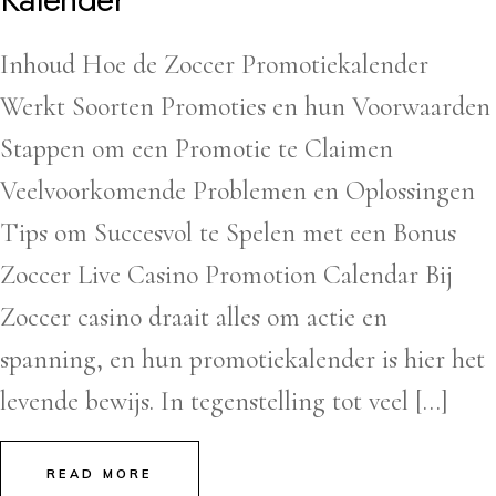
Inhoud Hoe de Zoccer Promotiekalender
Werkt Soorten Promoties en hun Voorwaarden
Stappen om een Promotie te Claimen
Veelvoorkomende Problemen en Oplossingen
Tips om Succesvol te Spelen met een Bonus
Zoccer Live Casino Promotion Calendar Bij
Zoccer casino draait alles om actie en
spanning, en hun promotiekalender is hier het
levende bewijs. In tegenstelling tot veel […]
READ MORE