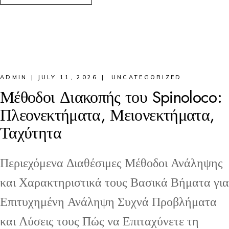
ADMIN
JULY 11, 2026
UNCATEGORIZED
Μέθοδοι Διακοπής του Spinoloco:
Πλεονεκτήματα, Μειονεκτήματα,
Ταχύτητα
Περιεχόμενα Διαθέσιμες Μέθοδοι Ανάληψης
και Χαρακτηριστικά τους Βασικά Βήματα για
Επιτυχημένη Ανάληψη Συχνά Προβλήματα
και Λύσεις τους Πώς να Επιταχύνετε τη