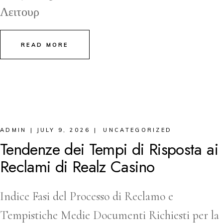
Λειτουρ
READ MORE
ADMIN
JULY 9, 2026
UNCATEGORIZED
Tendenze dei Tempi di Risposta ai
Reclami di Realz Casino
Indice Fasi del Processo di Reclamo e
Tempistiche Medie Documenti Richiesti per la