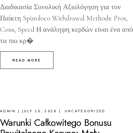
Διαδικασία Συνολική Αξιολόγηση για τον
Παίκτη Spinoloco Withdrawal Methods: Pros,
Cons, Speed Η ανάληψη κερδών είναι ένα από
τα πιο κρ�
READ MORE
ADMIN
JULY 10, 2026
UNCATEGORIZED
Warunki Całkowitego Bonusu