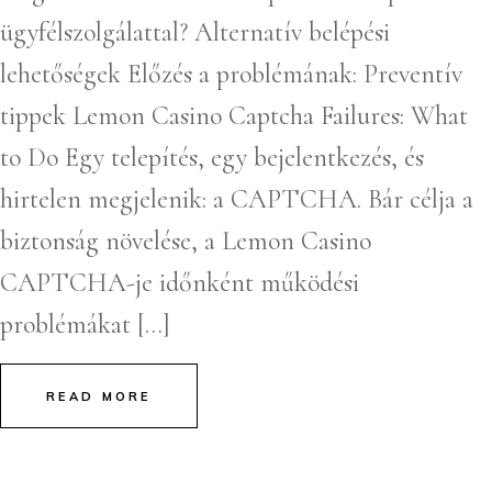
ügyfélszolgálattal? Alternatív belépési
lehetőségek Előzés a problémának: Preventív
tippek Lemon Casino Captcha Failures: What
to Do Egy telepítés, egy bejelentkezés, és
hirtelen megjelenik: a CAPTCHA. Bár célja a
biztonság növelése, a Lemon Casino
CAPTCHA-je időnként működési
problémákat […]
READ MORE