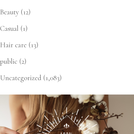
Beauty
(12)
Casual
(1)
Hair care
(13)
public
(2)
Uncategorized
(1,083)