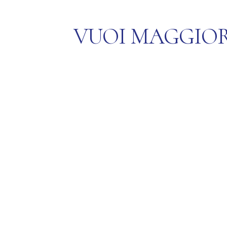
VUOI MAGGIOR