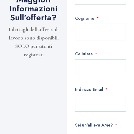
Informazioni
Sull'offerta?
Cognome
I dettagli dell’offerta di
lavoro sono disponibili
SOLO per utenti
Cellulare
registrati
Indirizzo Email
Sei un'allieva AMe?