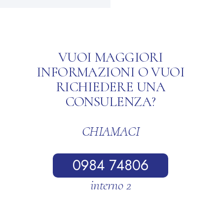
VUOI MAGGIORI
INFORMAZIONI O VUOI
RICHIEDERE UNA
CONSULENZA?
CHIAMACI
0984 74806
interno 2