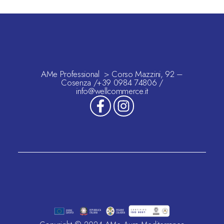
AMe Professional > Corso Mazzini, 92 –
Cosenza /+39 0984 74806 /
info@wellcommerce.it