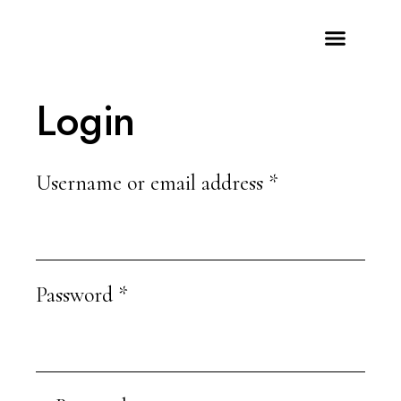
Case History
I Nostri Marchi
Login
Username or email address
*
Password
*