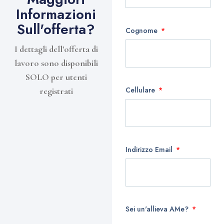
Informazioni
Sull'offerta?
Cognome
I dettagli dell’offerta di
lavoro sono disponibili
SOLO per utenti
Cellulare
registrati
Indirizzo Email
Sei un'allieva AMe?