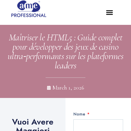
Maîtriser le HTML5 : Guide complet
pour développer des jeux de casino
ultra‑performants sur les plateformes
leaders
March 1, 2026
Nome
Vuoi Avere
Maggiori