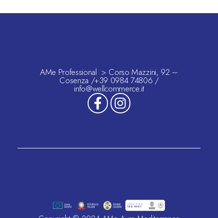
AMe Professional > Corso Mazzini, 92 –
Cosenza /+39 0984 74806 /
info@wellcommerce.it