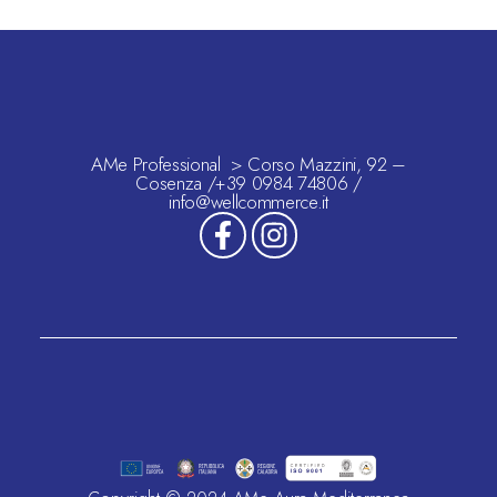
AMe Professional > Corso Mazzini, 92 –
Cosenza /+39 0984 74806 /
info@wellcommerce.it