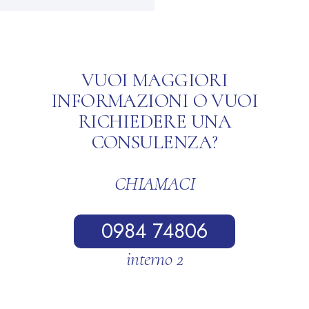
VUOI MAGGIORI
INFORMAZIONI O VUOI
RICHIEDERE UNA
CONSULENZA?
CHIAMACI
0984 74806
interno 2