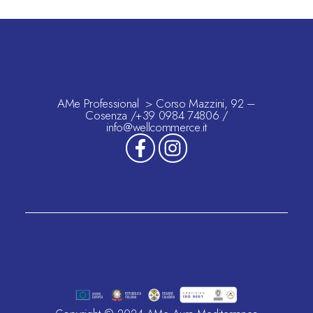
AMe Professional > Corso Mazzini, 92 –
Cosenza /+39 0984 74806 /
info@wellcommerce.it