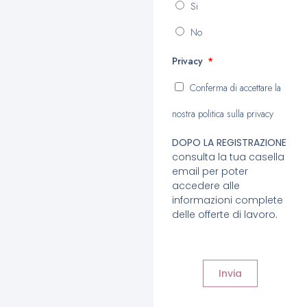
Si
No
Privacy
Conferma di accettare la
nostra politica sulla privacy
DOPO LA REGISTRAZIONE
consulta la tua casella
email per poter
accedere alle
informazioni complete
delle offerte di lavoro.
Invia