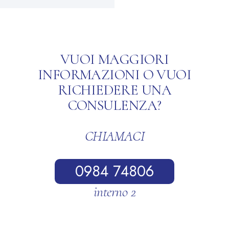
VUOI MAGGIORI
INFORMAZIONI O VUOI
RICHIEDERE UNA
CONSULENZA?
CHIAMACI
0984 74806
interno 2