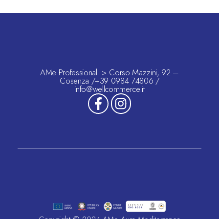
AMe Professional > Corso Mazzini, 92 –
Cosenza /+39 0984 74806 /
info@wellcommerce.it