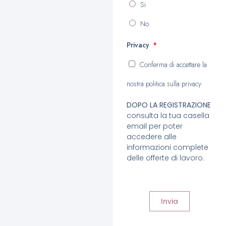
Si
No
Privacy
Conferma di accettare la
nostra politica sulla privacy
DOPO LA REGISTRAZIONE
consulta la tua casella
email per poter
accedere alle
informazioni complete
delle offerte di lavoro.
Invia