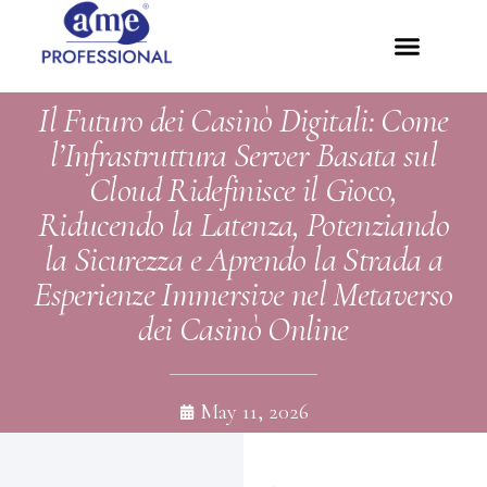
Il Futuro dei Casinò Digitali: Come
l’Infrastruttura Server Basata sul
Cloud Ridefinisce il Gioco,
Riducendo la Latenza, Potenziando
la Sicurezza e Aprendo la Strada a
Esperienze Immersive nel Metaverso
dei Casinò Online
May 11, 2026