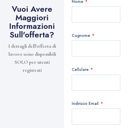
Nome
Vuoi Avere
Maggiori
Informazioni
Sull'offerta?
Cognome
I dettagli dell’offerta di
lavoro sono disponibili
SOLO per utenti
Cellulare
registrati
Indirizzo Email