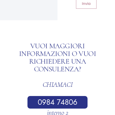
Invia
VUOI MAGGIORI
INFORMAZIONI O VUOI
RICHIEDERE UNA
CONSULENZA?
CHIAMACI
0984 74806
interno 2