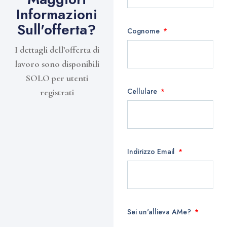
Informazioni
Sull'offerta?
Cognome
I dettagli dell’offerta di
lavoro sono disponibili
SOLO per utenti
Cellulare
registrati
Indirizzo Email
Sei un'allieva AMe?