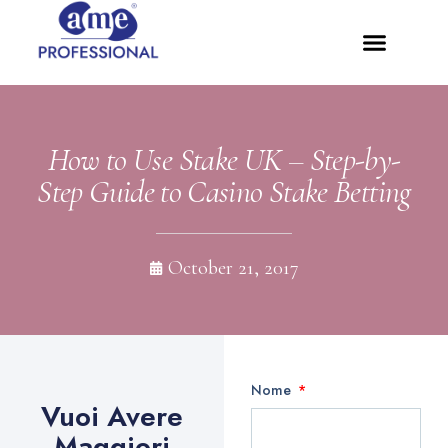
How to Use Stake UK – Step-by-
Step Guide to Casino Stake Betting
October 21, 2017
Nome
Vuoi Avere
Maggiori