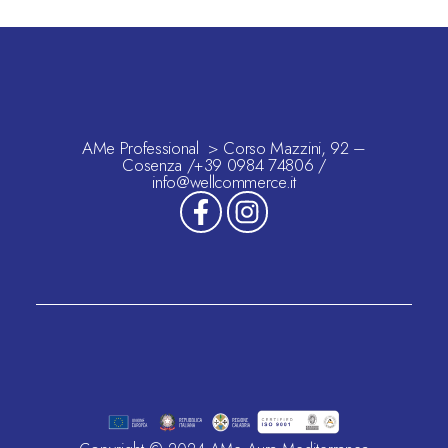
AMe Professional > Corso Mazzini, 92 –
Cosenza /+39 0984 74806 /
info@wellcommerce.it