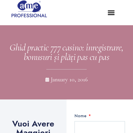
Ghid practic 777 casino: înregistrare,
bonusuri și plăți pas cu pas
January 10, 2016
Nome
Vuoi Avere
Maggiori