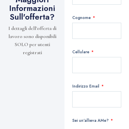
Informazioni
Sull'offerta?
Cognome
I dettagli dell’offerta di
lavoro sono disponibili
SOLO per utenti
Cellulare
registrati
Indirizzo Email
Sei un'allieva AMe?