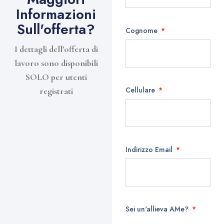
Informazioni
Sull'offerta?
Cognome
I dettagli dell’offerta di
lavoro sono disponibili
SOLO per utenti
Cellulare
registrati
Indirizzo Email
Sei un'allieva AMe?