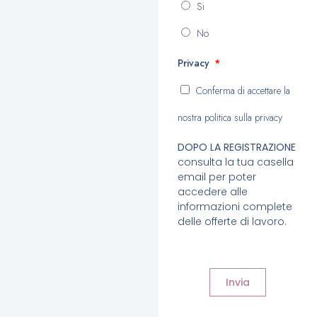
Si
No
Privacy
Conferma di accettare la
nostra politica sulla privacy
DOPO LA REGISTRAZIONE
consulta la tua casella
email per poter
accedere alle
informazioni complete
delle offerte di lavoro.
Invia