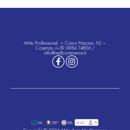
AMe Professional > Corso Mazzini, 92 –
Cosenza /+39 0984 74806 /
info@wellcommerce.it