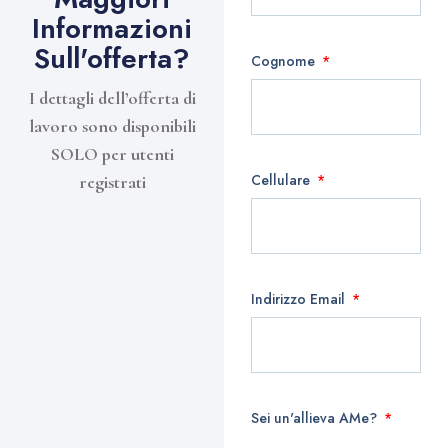
Informazioni
Sull'offerta?
Cognome
I dettagli dell’offerta di
lavoro sono disponibili
SOLO per utenti
Cellulare
registrati
Indirizzo Email
Sei un'allieva AMe?