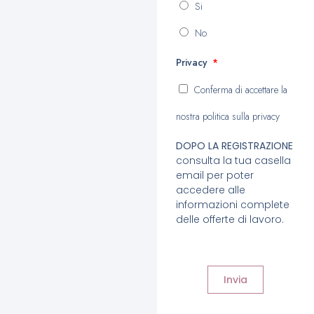
Si
No
Privacy
Conferma di accettare la
nostra politica sulla privacy
DOPO LA REGISTRAZIONE
consulta la tua casella
email per poter
accedere alle
informazioni complete
delle offerte di lavoro.
Invia