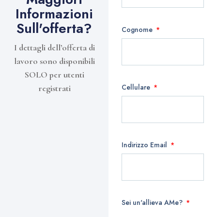
Informazioni
Sull'offerta?
Cognome
I dettagli dell’offerta di
lavoro sono disponibili
SOLO per utenti
Cellulare
registrati
Indirizzo Email
Sei un'allieva AMe?