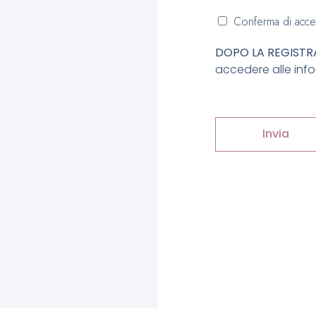
Conferma di accett
DOPO LA REGISTR
accedere alle info
Invia