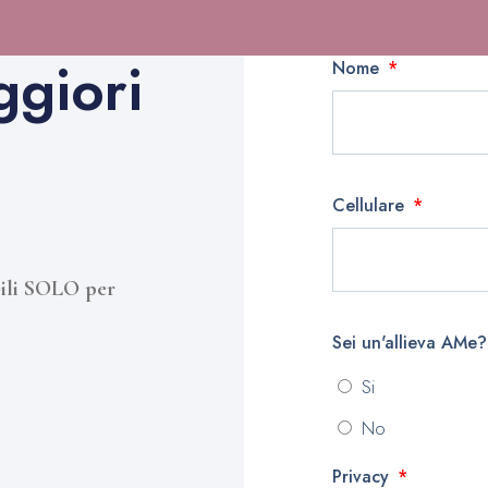
giori
Nome
Cellulare
ibili SOLO per
Sei un'allieva AMe
Si
No
Privacy