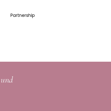
Partnership
s und