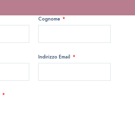
Cognome
Indirizzo Email
?