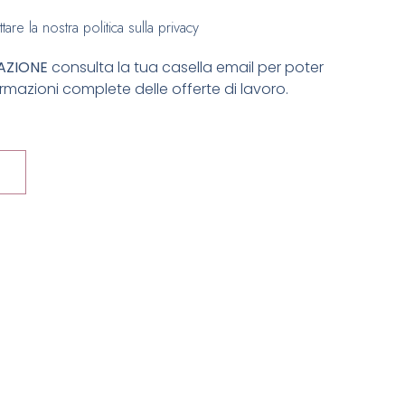
are la nostra politica sulla privacy
AZIONE
consulta la tua casella email per poter
rmazioni complete delle offerte di lavoro.