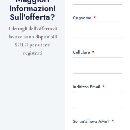
Informazioni
Sull'offerta?
Cognome
I dettagli dell’offerta di
lavoro sono disponibili
SOLO per utenti
Cellulare
registrati
Indirizzo Email
Sei un'allieva AMe?