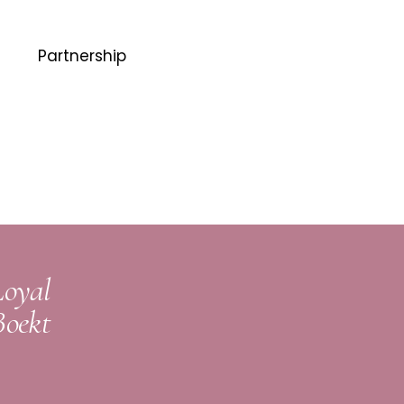
Partnership
Loyal
Boekt