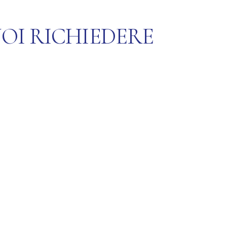
OI RICHIEDERE