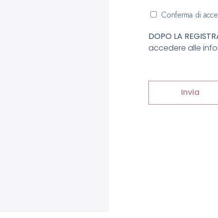
Conferma di accett
DOPO LA REGISTR
accedere alle info
Invia