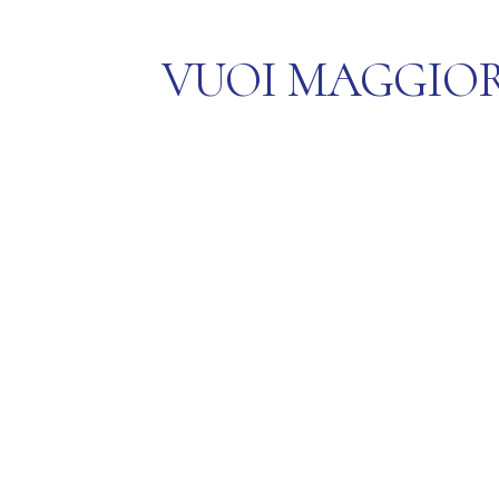
VUOI MAGGIOR