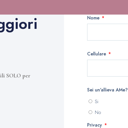
giori
Nome
Cellulare
ibili SOLO per
Sei un'allieva AMe
Si
No
Privacy