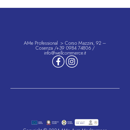
AMe Professional > Corso Mazzini, 92 –
Cosenza /+39 0984 74806 /
info@wellcommerce.it