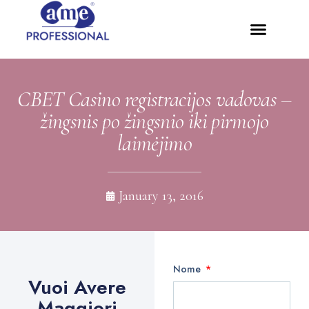
CBET Casino registracijos vadovas –
žingsnis po žingsnio iki pirmojo
laimėjimo
January 13, 2016
Nome
Vuoi Avere
Maggiori