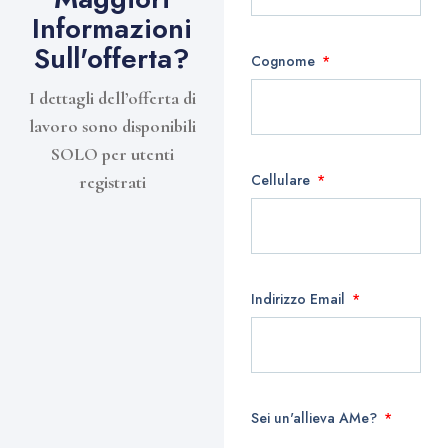
Informazioni
Sull'offerta?
Cognome
I dettagli dell’offerta di
lavoro sono disponibili
SOLO per utenti
Cellulare
registrati
Indirizzo Email
Sei un'allieva AMe?