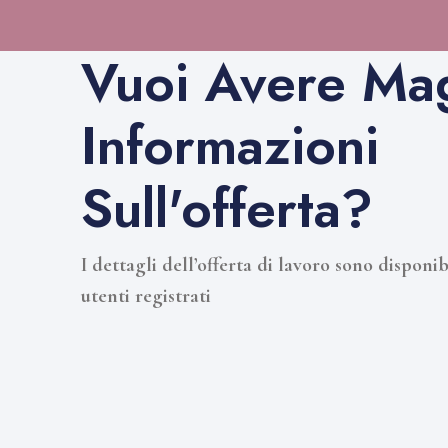
Vuoi Avere Mag
Informazioni
Sull'offerta?
I dettagli dell’offerta di lavoro sono dispon
utenti registrati