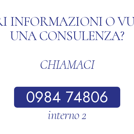
I INFORMAZIONI O VU
UNA CONSULENZA?
CHIAMACI
0984 74806
interno 2