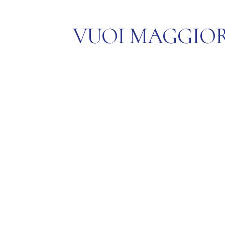
VUOI MAGGIOR