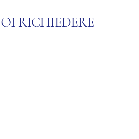
OI RICHIEDERE