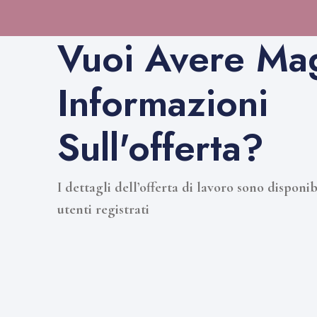
Vuoi Avere Mag
Informazioni
Sull'offerta?
I dettagli dell’offerta di lavoro sono dispon
utenti registrati