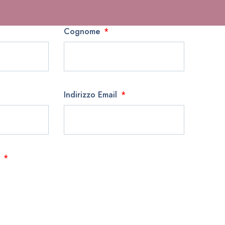
Cognome
Indirizzo Email
?