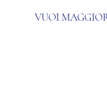
VUOI MAGGIOR