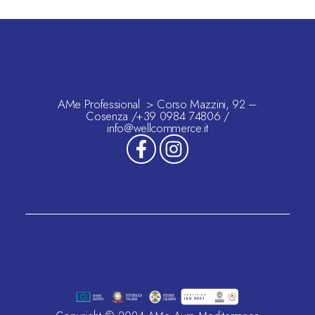
AMe Professional > Corso Mazzini, 92 –
Cosenza /+39 0984 74806 /
info@wellcommerce.it