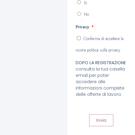
Si
No
Privacy
Conferma di accettare la
nostra politica sulla privacy
DOPO LA REGISTRAZIONE
consulta la tua casella
email per poter
accedere alle
informazioni complete
delle offerte di lavoro.
Invia