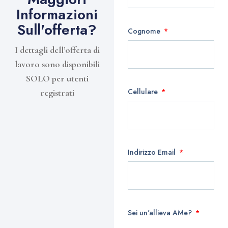
Informazioni
Sull'offerta?
Cognome
I dettagli dell’offerta di
lavoro sono disponibili
SOLO per utenti
Cellulare
registrati
Indirizzo Email
Sei un'allieva AMe?